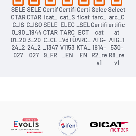
SELE
SELE
Certif
Certifi
Certi
Selec
Select
CTAR
CTAR
icat_
cat_S
ficat
tarc_
arc_C
C_IS
C_ISO
SELE
ELEC
_SEL
Certifi
ertific
O_90
_1944
CTAR
TARC
ECT
cat
at
01_20
3_20
C_CE
_VdTÜ
ARC_
ATG-
ATG_1
24_2
24_2
_1347
V1153
KTA_
1614-
530-
027
027
9_FR
_EN
EN
R2_re
R8_re
v1
v1