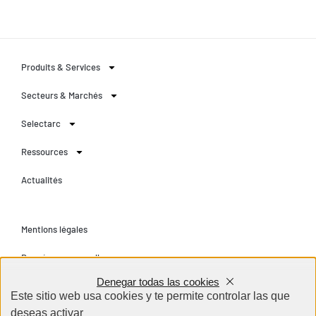
Produits & Services
Secteurs & Marchés
Selectarc
Ressources
Actualités
Mentions légales
Données personnelles
Denegar todas las cookies
Conditions générales
Este sitio web usa cookies y te permite controlar las que
deseas activar
Contact