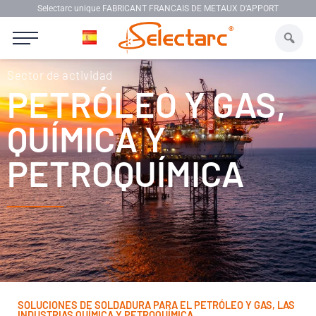
Ir al contenido
Selectarc unique FABRICANT FRANCAIS DE METAUX D'APPORT
Sector de actividad
PETRÓLEO Y GAS,
QUÍMICA Y
PETROQUÍMICA
SOLUCIONES DE SOLDADURA PARA EL PETRÓLEO Y GAS, LAS
INDUSTRIAS QUÍMICA Y PETROQUÍMICA