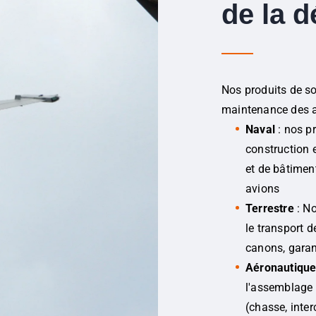
de la 
Nos produits de so
maintenance des a
Naval
: nos pr
construction 
et de bâtiment
avions
Terrestre
: No
le transport d
canons, garan
Aéronautiqu
l'assemblage 
(chasse, inte