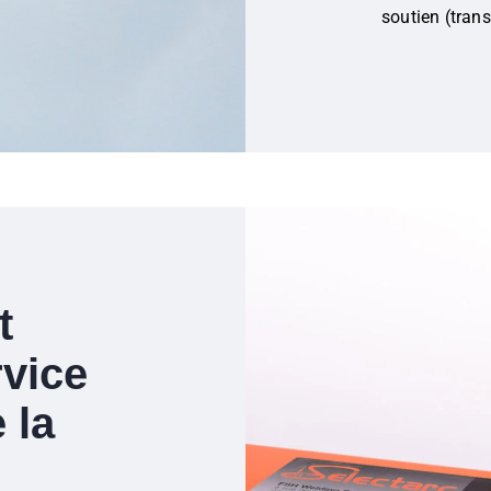
soutien (tran
t
rvice
 la