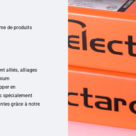
me de produits
:
nt alliés, alliages
inium
pper en
ns spécialement
intes grâce à notre