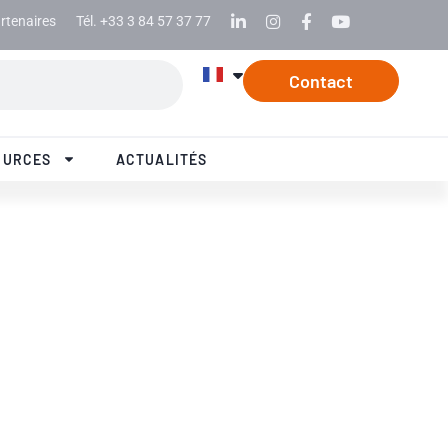
rtenaires
Tél. +33 3 84 57 37 77
Linkedin
Instagram
Facebook
Youtube
Contact
OURCES
ACTUALITÉS