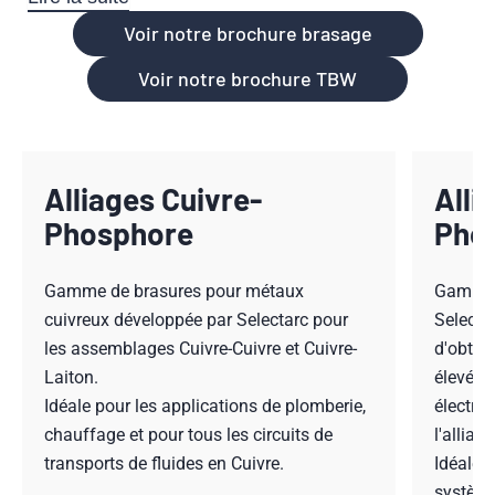
Voir notre brochure brasage
Voir notre brochure TBW
technologie
brevetée TBW (Tubular Brazing Wire)
performance
robustesse
facilité de mise en
Alliages Cuivre-
Alli
œuvre
Phosphore
Pho
exclusivement en Bourgogne-Franche-
Comté
es métaux d’apport de brasage Selectarc
Gamme de brasures pour métaux
Gamme d
couvrent une large gamme d’alliages innovants (Cuivre,
cuivreux développée par Selectarc pour
Selectar
Cuivre-Phosphore, Cuivre-Phosphore-Argent, Argent,
les assemblages Cuivre-Cuivre et Cuivre-
d'obten
alliages de soudo-brasage et Aluminium) pour de
Laiton.
élevées 
nombreux secteurs industriels. Notre laboratoire de R&D
Idéale pour les applications de plomberie,
électriq
réalise également des développements sur mesure pour
chauffage et pour tous les circuits de
l'alliag
répondre aux exigences les plus spécifiques de nos
transports de fluides en Cuivre.
Idéale 
clients.
système