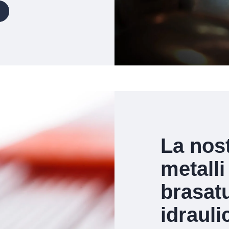
La nos
metalli
brasat
idrauli