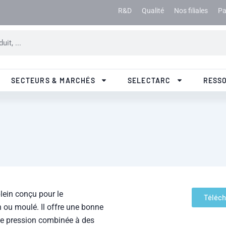
R&D
Qualité
Nos filiales
Pa
SECTEURS & MARCHÉS
SELECTARC
RESS
plein conçu pour le
Téléch
 ou moulé. Il offre une bonne
de pression combinée à des