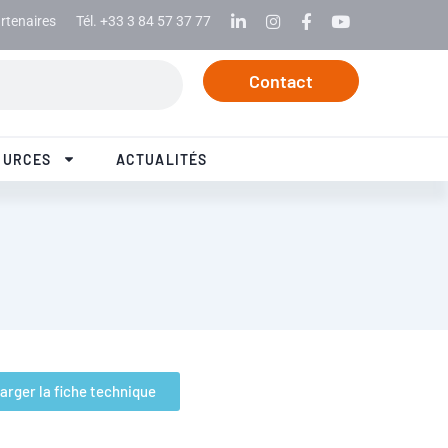
rtenaires
Tél. +33 3 84 57 37 77
Linkedin
Instagram
Facebook
Youtube
Contact
OURCES
ACTUALITÉS
arger la fiche technique