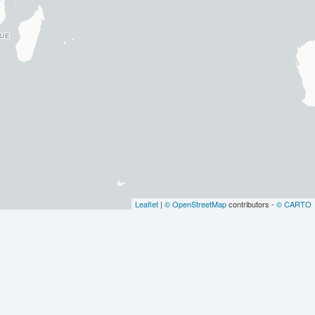
Leaflet
|
© OpenStreetMap
contributors -
© CARTO