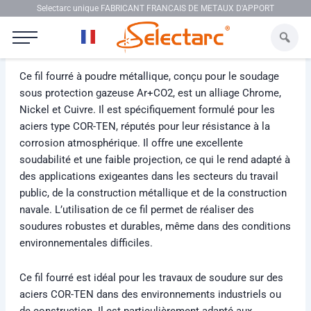
Aller au contenu
Selectarc unique FABRICANT FRANCAIS DE METAUX D'APPORT
Selectarc FCW M75Cu
Ce fil fourré à poudre métallique, conçu pour le soudage
sous protection gazeuse Ar+CO2, est un alliage Chrome,
Nickel et Cuivre. Il est spécifiquement formulé pour les
aciers type COR-TEN, réputés pour leur résistance à la
corrosion atmosphérique. Il offre une excellente
soudabilité et une faible projection, ce qui le rend adapté à
des applications exigeantes dans les secteurs du travail
public, de la construction métallique et de la construction
navale. L’utilisation de ce fil permet de réaliser des
soudures robustes et durables, même dans des conditions
environnementales difficiles.
Ce fil fourré est idéal pour les travaux de soudure sur des
aciers COR-TEN dans des environnements industriels ou
de construction. Il est particulièrement adapté aux