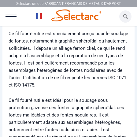
Aller au contenu
Selectarc unique FABRICANT FRANCAIS DE METAUX D'APPORT
Selectarc FCW FENI
Ce fil fourré rutile est spécialement conçu pour le soudage
de fontes, notamment à graphite sphéroïdal ou hautement
sollicitées. Il dépose un alliage ferronickel, ce qui le rend
adapté à l’assemblage et à la réparation de ces types de
fontes. Il est particulièrement recommandé pour les
assemblages hétérogènes de fontes nodulaires avec de
l’acier. L’utilisation de ce fil respecte les normes ISO 1071
et ISO 14175.
Ce fil fourré rutile est idéal pour le soudage sous
protection gazeuse des fontes à graphite sphéroïdal, des
fontes malléables et des fontes nodulaires. Il est
particulièrement adapté aux assemblages hétérogènes,
notamment entre fontes nodulaires et acier. Il est
recommandé pour la réparation et l’assemblage de fontes