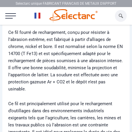
Aller au contenu
Selectarc unique FABRICANT FRANCAIS DE METAUX D'APPORT
Selectarc FCW 65BO
Ce fil fourré de rechargement, conçu pour résister à
l’abrasion extrême, est fabriqué à partir d’alliages de
chrome, nickel et bore. Il est normalisé selon la norme EN
14700 (T Fe13) et est spécifiquement adapté pour le
rechargement de pièces soumises à une abrasion intense.
Il offre une bonne soudabilité, minimise la projection et
l’apparition de laitier. La soudure est effectuée avec une
protection gazeuse Ar + CO2 et le dépôt n’est pas
usinable.
Ce fil est principalement utilisé pour le rechargement
d’outillages dans des environnements industriels
exigeants tels que l’agriculture, les carrières, les mines et
les travaux publics où l’abrasion est une contrainte
importante. Il est idéal pour prolonger la durée de vie des