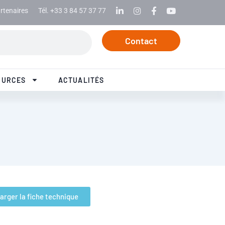
rtenaires
Tél. +33 3 84 57 37 77
Linkedin
Instagram
Facebook
Youtube
Contact
OURCES
ACTUALITÉS
arger la fiche technique