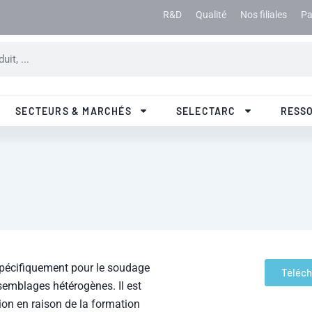
R&D
Qualité
Nos filiales
Pa
SECTEURS & MARCHÉS
SELECTARC
RESS
 spécifiquement pour le soudage
Téléch
semblages hétérogènes. Il est
ion en raison de la formation