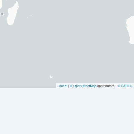
Leaflet
|
© OpenStreetMap
contributors -
© CARTO