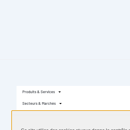
Produits & Services
Secteurs & Marchés
Selectarc
Ressources
Actualités
Ce site utilise des cookies et vous donne le contrôle
activer
Politique de confidentialité
Perso