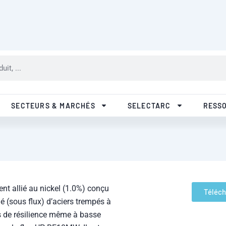
SECTEURS & MARCHÉS
SELECTARC
RESS
ent allié au nickel (1.0%) conçu
Téléch
 (sous flux) d’aciers trempés à
tés de résilience même à basse
avec le flux UP BF10MW. Il est
e Sécurité pour des
écautions d’utilisation. La
 modifier sans préavis les