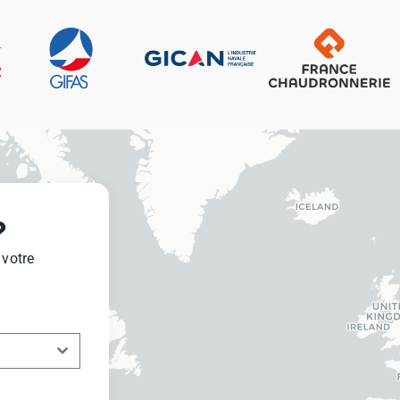
?
 votre