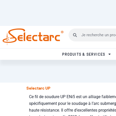
Rechercher
Rechercher
PRODUITS & SERVICES
Selectarc UP
Ce fil de soudure UP ENi5 est un alliage faiblem
spécifiquement pour le soudage à l’arc submergé
haute résistance. Il offre d’excellentes proprié
température, jusqu’à -80°C, lorsqu’il est utilisé 
recommandé de consulter la Fiche de Données d
informations complètes sur les dangers et les pr
société FSH Welding Group se réserve le droit de
caractéristiques de ses produits.