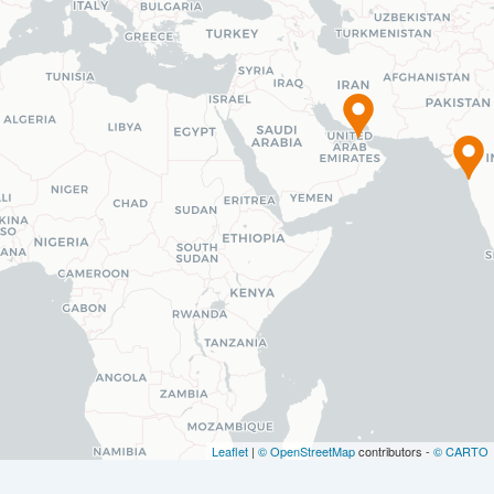
Leaflet
|
© OpenStreetMap
contributors -
© CARTO