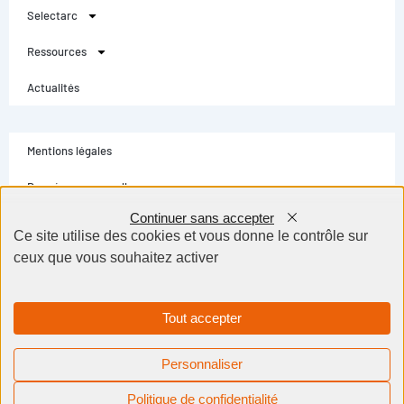
Selectarc
Ressources
Actualités
Mentions légales
Données personnelles
Continuer sans accepter
Conditions générales
Ce site utilise des cookies et vous donne le contrôle sur
ceux que vous souhaitez activer
Contact
Selectarc Group © Tous droits réservés - Création site internet Dijon BWA
Agence
Tout accepter
Personnaliser
Besoin d'aide ?
Politique de confidentialité