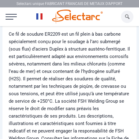
Aller au contenu
Selectarc unique FABRICANT FRANCAIS DE METAUX D'APPORT
Selectarc UP 2209
Ce fil de soudure ER2209 est un fil plein à bas carbone
spécialement conçu pour le soudage à l’arc submergé
(sous flux) d’aciers Duplex à structure austéno-ferritique. Il
est particulièrement adapté aux environnements corrosifs
sévères, notamment dans les milieux chlorurés (comme
l’eau de mer) et ceux contenant de l’hydrogène sulfuré
(H2S). Il permet de réaliser des soudures de qualité,
notamment par les techniques de piqûre, de crevasse ou
sous tensions, et peut être utilisé jusqu’à une température
de service de +250°C. La société FSH Welding Group se
réserve le droit de modifier sans préavis les
caractéristiques de ses produits. Les descriptions,
illustrations et caractéristiques sont fournies à titre
indicatif et ne peuvent engager la responsabilité de FSH
Welding Group. Consultez les informations sur la Fiche de