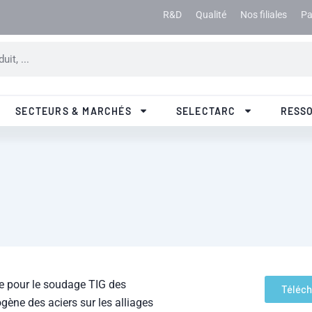
R&D
Qualité
Nos filiales
Pa
SECTEURS & MARCHÉS
SELECTARC
RESS
e pour le soudage TIG des
Téléch
ogène des aciers sur les alliages