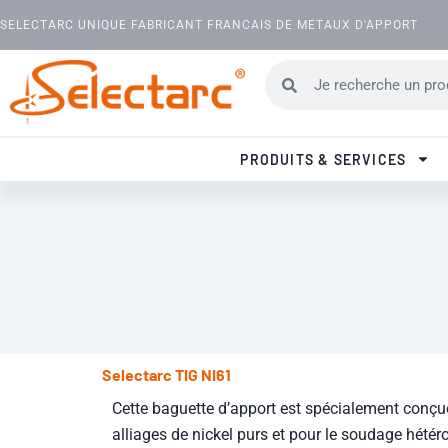
Aller au contenu
SELECTARC UNIQUE FABRICANT FRANCAIS DE METAUX D'APPORT
Rechercher
Rechercher
PRODUITS & SERVICES
Selectarc TIG NI61
Cette baguette d’apport est spécialement conçu
alliages de nickel purs et pour le soudage hétér