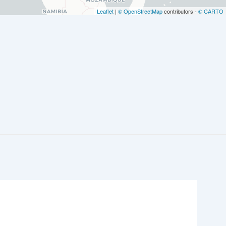
Leaflet
|
© OpenStreetMap
contributors -
© CARTO