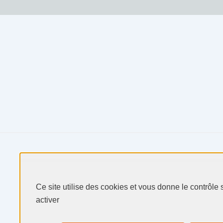
Ce site utilise des cookies et vous donne le contrôle
Produits & Services
activer
Secteurs & Marchés