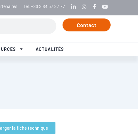
rtenaires
Tél. +33 3 84 57 37 77
Linkedin
Instagram
Facebook
Youtube
Contact
OURCES
ACTUALITÉS
arger la fiche technique