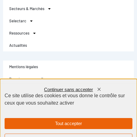
Secteurs & Marchés
Selectarc
Ressources
Actualités
Mentions légales
Données personnelles
Continuer sans accepter
Conditions générales
Ce site utilise des cookies et vous donne le contrôle sur
ceux que vous souhaitez activer
Contact
Selectarc Group © Tous droits réservés - Création site internet Dijon BWA
Agence
Tout accepter