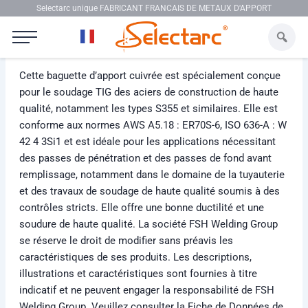
Aller au contenu
Selectarc unique FABRICANT FRANCAIS DE METAUX D'APPORT
Selectarc TIG F57BP
Cette baguette d’apport cuivrée est spécialement conçue
pour le soudage TIG des aciers de construction de haute
qualité, notamment les types S355 et similaires. Elle est
conforme aux normes AWS A5.18 : ER70S-6, ISO 636-A : W
42 4 3Si1 et est idéale pour les applications nécessitant
des passes de pénétration et des passes de fond avant
remplissage, notamment dans le domaine de la tuyauterie
et des travaux de soudage de haute qualité soumis à des
contrôles stricts. Elle offre une bonne ductilité et une
soudure de haute qualité. La société FSH Welding Group
se réserve le droit de modifier sans préavis les
caractéristiques de ses produits. Les descriptions,
illustrations et caractéristiques sont fournies à titre
indicatif et ne peuvent engager la responsabilité de FSH
Welding Group. Veuillez consulter la Fiche de Données de