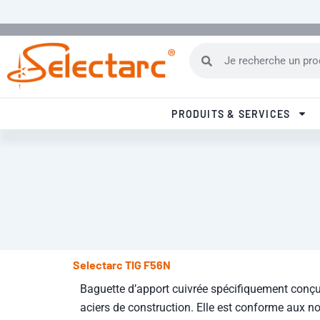
Rechercher
Rechercher
PRODUITS & SERVICES
Selectarc TIG F56N
Baguette d’apport cuivrée spécifiquement conç
aciers de construction. Elle est conforme aux 
636-A et W 46 5 2Si. Cette baguette est idéale p