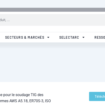
SECTEURS & MARCHÉS
SELECTARC
RESS
ue pour le soudage TIG des
Téléch
normes AWS A5.18, ER70S-3, ISO
our les aciers de construction