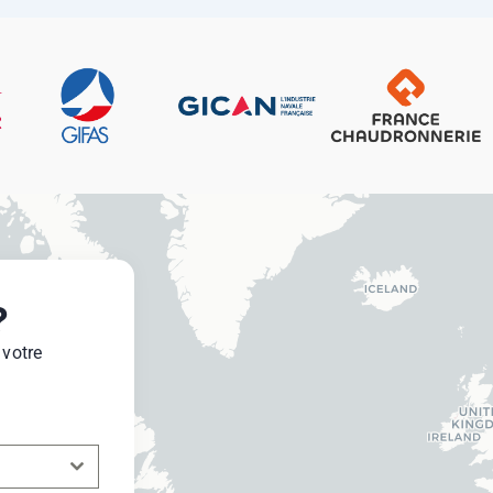
?
 votre