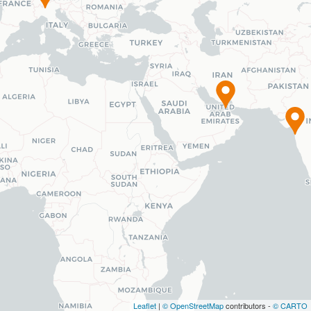
Leaflet
|
© OpenStreetMap
contributors -
© CARTO