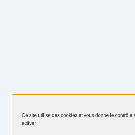
Produits & Services
Ce site utilise des cookies et vous donne le contrôle
Secteurs & Marchés
activer
Selectarc
Ressources
Politique de confidentialité
Perso