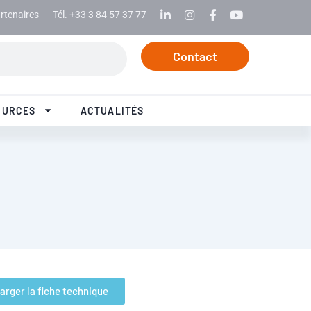
rtenaires
Tél. +33 3 84 57 37 77
Linkedin
Instagram
Facebook
Youtube
Contact
OURCES
ACTUALITÉS
arger la fiche technique