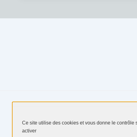
Ce site utilise des cookies et vous donne le contrôle
Produits & Services
activer
Secteurs & Marchés