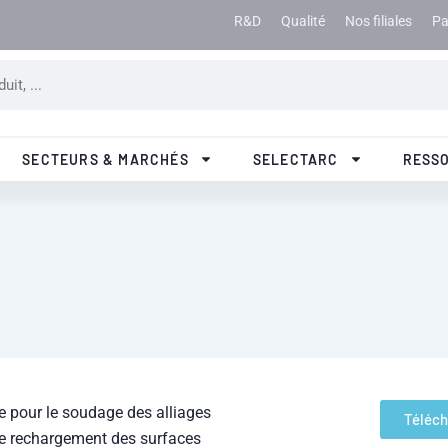
R&D
Qualité
Nos filiales
Pa
SECTEURS & MARCHÉS
SELECTARC
RESS
 pour le soudage des alliages
Téléch
r le rechargement des surfaces