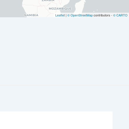
Leaflet
|
© OpenStreetMap
contributors -
© CARTO