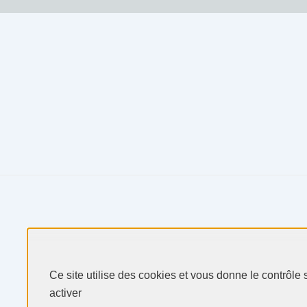
Produits & Services
Ce site utilise des cookies et vous donne le contrôle
activer
Secteurs & Marchés
Selectarc
Politique de confidentialité
Perso