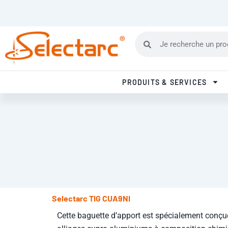
Aller au contenu
SELECTARC UNIQUE FABRICANT FRANCAIS DE METAUX D'APPORT
Rechercher
Rechercher
PRODUITS & SERVICES
Selectarc TIG CUA9NI
Cette baguette d’apport est spécialement conçu
alliages cupro-aluminiums à composition chimiqu