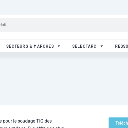
R&D
Qualité
Nos filiales
Pa
SECTEURS & MARCHÉS
SELECTARC
RESS
e pour le soudage TIG des
Téléch
e similaire. Elle offre une plus