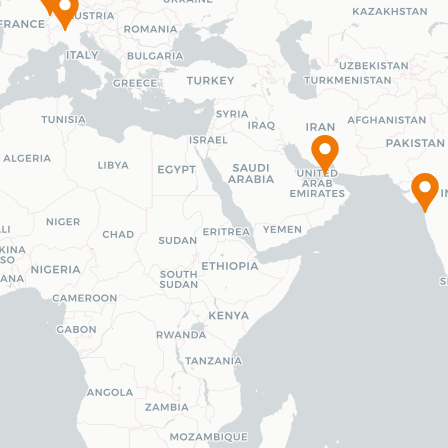
Leaflet
|
© OpenStreetMap
contributors -
© CARTO