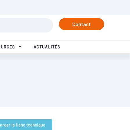
rtenaires
Tél. +33 3 84 57 37 77
Linkedin
Instagram
Facebook
Youtube
Contact
OURCES
ACTUALITÉS
arger la fiche technique