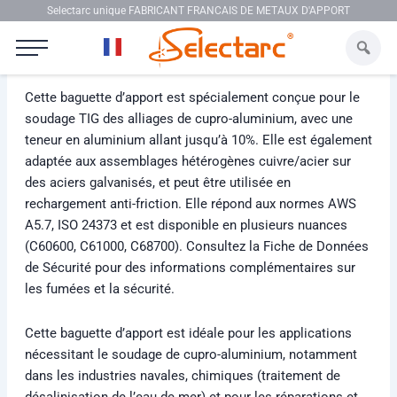
Aller au contenu
Selectarc unique FABRICANT FRANCAIS DE METAUX D'APPORT
Selectarc TIG CUA8
Cette baguette d’apport est spécialement conçue pour le
soudage TIG des alliages de cupro-aluminium, avec une
teneur en aluminium allant jusqu’à 10%. Elle est également
adaptée aux assemblages hétérogènes cuivre/acier sur
des aciers galvanisés, et peut être utilisée en
rechargement anti-friction. Elle répond aux normes AWS
A5.7, ISO 24373 et est disponible en plusieurs nuances
(C60600, C61000, C68700). Consultez la Fiche de Données
de Sécurité pour des informations complémentaires sur
les fumées et la sécurité.
Cette baguette d’apport est idéale pour les applications
nécessitant le soudage de cupro-aluminium, notamment
dans les industries navales, chimiques (traitement de
désalinisation de l’eau de mer) et pour les réparations et