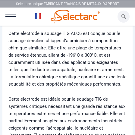
Aller au contenu
Selectarc unique FABRICANT FRANCAIS DE METAUX D'APPORT
Selectarc TIG ALC6
Cette électrode à soudage TIG ALC6 est conçue pour le
soudage deлябин alliages d’aluminium à composition
chimique similaire. Elle offre une plage de températures
de service étendue, allant de -196°C à 300°C, et est
couramment utilisée dans des applications exigeantes
telles que l’industrie aérospatiale, nucléaire et armement.
La formulation chimique spécifique garantit une excellente
soudabilité et des propriétés mécaniques performantes.
Cette électrode est idéale pour le soudage TIG de
systèmes critiques nécessitant une grande résistance aux
températures extrêmes et une performance fiable. Elle est
particulièrement adaptée aux environnements industriels
exigeants comme l’aérospatiale, le nucléaire et
l’armement. Elle permet de réaliser des soudures précises