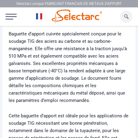
Aller au contenu
Selectarc unique FABRICANT FRANCAIS DE METAUX D'APPORT
Selectarc TIG F55
Baguette d’apport cuivrée spécialement conçue pour le
soudage TIG des aciers au carbone et au carbone-
manganèse. Elle offre une résistance à la traction jusqu’à
510 MPa et est également compatible avec les aciers
galvanisés. Ses excellentes propriétés mécaniques à
basse température (-40°C) la rendent adaptée à une large
gamme d’applications de soudage. Le document fourni
détaille les compositions chimiques et les
caractéristiques mécaniques du métal déposé, ainsi que
les paramètres d’emploi recommandés.
Cette baguette d’apport est idéale pour les applications de
soudage TIG nécessitant une bonne pénétration,
notamment dans le domaine de la tuyauterie, pour les
passes de pénétration et les passes de fond. Elle est