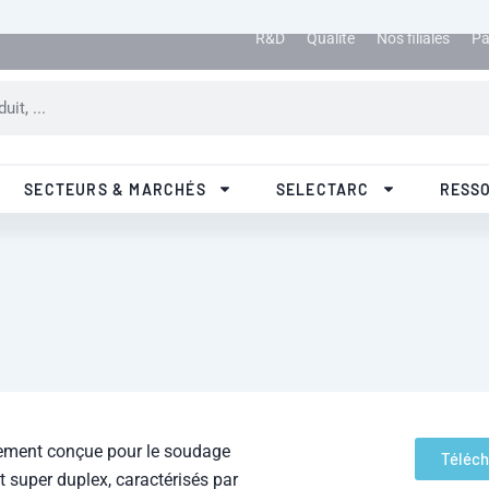
R&D
Qualité
Nos filiales
Pa
SECTEURS & MARCHÉS
SELECTARC
RESS
lement conçue pour le soudage
Téléch
t super duplex, caractérisés par