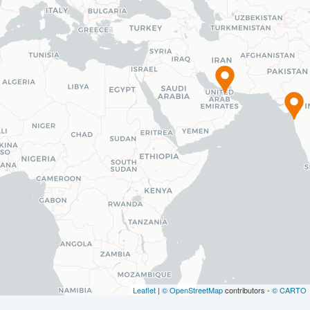
Leaflet
|
© OpenStreetMap
contributors -
© CARTO