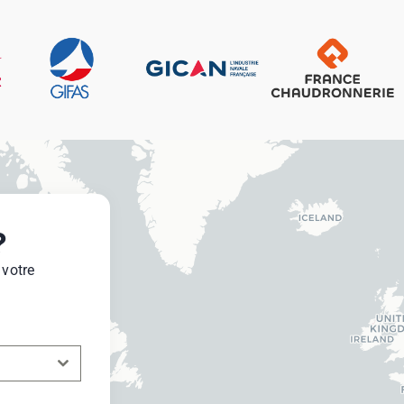
?
 votre