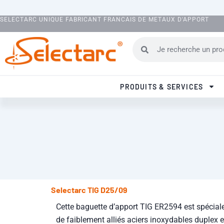
Aller au contenu
SELECTARC UNIQUE FABRICANT FRANCAIS DE METAUX D'APPORT
Rechercher
Rechercher
PRODUITS & SERVICES
Selectarc TIG D25/09
Cette baguette d’apport TIG ER2594 est spécia
de faiblement alliés aciers inoxydables duplex e