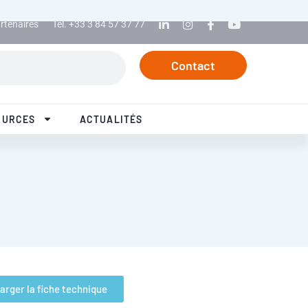
rtenaires
Tél. +33 3 84 57 37 77
Linkedin
Instagram
Facebook
Youtube
Contact
OURCES
ACTUALITÉS
arger la fiche technique