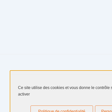
Produits & Services
Ce site utilise des cookies et vous donne le contrôle
activer
Secteurs & Marchés
Selectarc
Politique de confidentialité
Perso
Ressources