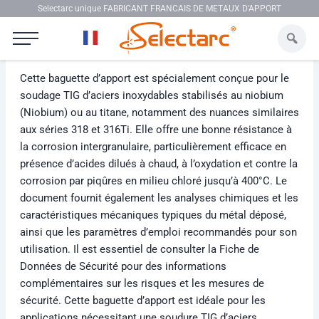
Aller au contenu
Selectarc unique FABRICANT FRANCAIS DE METAUX D'APPORT
Selectarc TIG 20/10MNB
Cette baguette d’apport est spécialement conçue pour le
soudage TIG d’aciers inoxydables stabilisés au niobium
(Niobium) ou au titane, notamment des nuances similaires
aux séries 318 et 316Ti. Elle offre une bonne résistance à
la corrosion intergranulaire, particulièrement efficace en
présence d’acides dilués à chaud, à l’oxydation et contre la
corrosion par piqûres en milieu chloré jusqu’à 400°C. Le
document fournit également les analyses chimiques et les
caractéristiques mécaniques typiques du métal déposé,
ainsi que les paramètres d’emploi recommandés pour son
utilisation. Il est essentiel de consulter la Fiche de
Données de Sécurité pour des informations
complémentaires sur les risques et les mesures de
sécurité. Cette baguette d’apport est idéale pour les
applications nécessitant une soudure TIG d’aciers