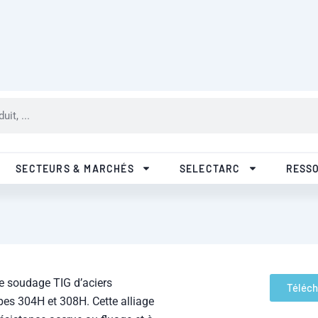
R&D
Qualité
Nos filiales
Pa
SECTEURS & MARCHÉS
SELECTARC
RESS
e soudage TIG d’aciers
Téléch
pes 304H et 308H. Cette alliage
résistance accrue au fluage et à