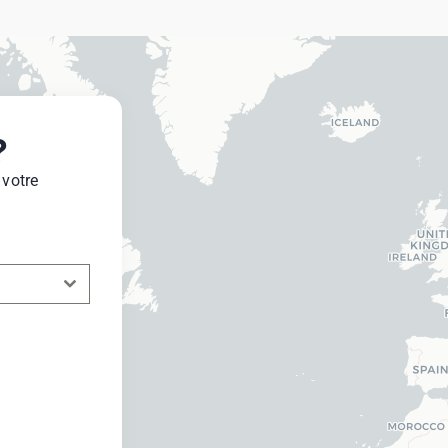
?
 votre