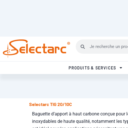
Aller au contenu
SELECTARC UNIQUE FABRICANT FRANCAIS DE METAUX D'APPORT
Rechercher
Rechercher
PRODUITS & SERVICES
Selectarc TIG 20/10C
Baguette d’apport à haut carbone conçue pour l
inoxydables de haute qualité, notamment les ty
est idéal pour les applications nécessitant une 