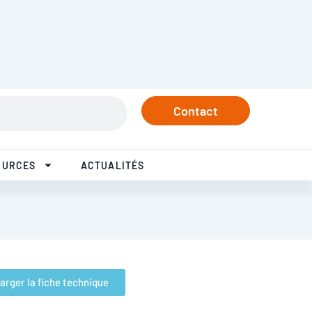
rtenaires
Tél. +33 3 84 57 37 77
Linkedin
Instagram
Facebook
Youtube
Contact
OURCES
ACTUALITÉS
arger la fiche technique