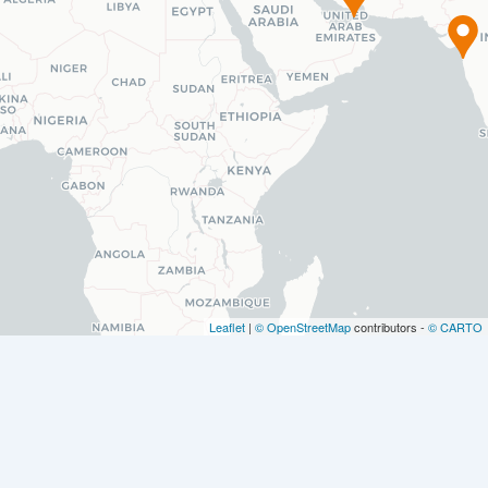
Leaflet
|
© OpenStreetMap
contributors -
© CARTO