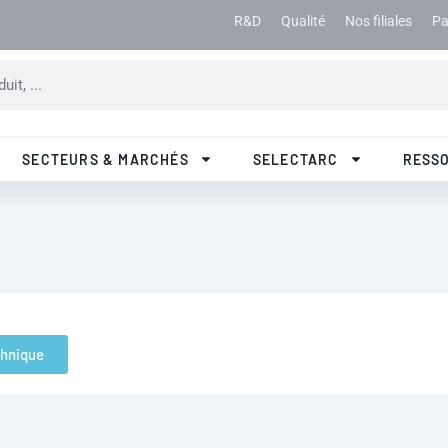
R&D
Qualité
Nos filiales
Pa
SECTEURS & MARCHÉS
SELECTARC
RESS
chnique