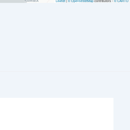
Leaflet
|
© OpenStreetMap
contributors -
© CARTO