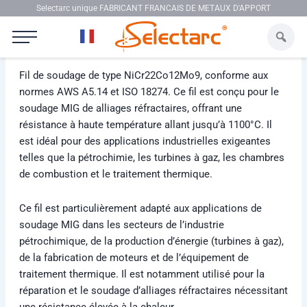
Aller au contenu
Selectarc unique FABRICANT FRANCAIS DE METAUX D'APPORT
Selectarc MIG NI617
Fil de soudage de type NiCr22Co12Mo9, conforme aux
normes AWS A5.14 et ISO 18274. Ce fil est conçu pour le
soudage MIG de alliages réfractaires, offrant une
résistance à haute température allant jusqu’à 1100°C. Il
est idéal pour des applications industrielles exigeantes
telles que la pétrochimie, les turbines à gaz, les chambres
de combustion et le traitement thermique.
Ce fil est particulièrement adapté aux applications de
soudage MIG dans les secteurs de l’industrie
pétrochimique, de la production d’énergie (turbines à gaz),
de la fabrication de moteurs et de l’équipement de
traitement thermique. Il est notamment utilisé pour la
réparation et le soudage d’alliages réfractaires nécessitant
une résistance élevée à la chaleur.