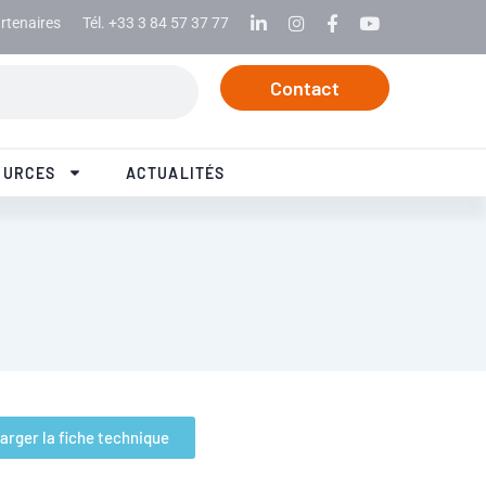
rtenaires
Tél. +33 3 84 57 37 77
Linkedin
Instagram
Facebook
Youtube
Contact
OURCES
ACTUALITÉS
arger la fiche technique