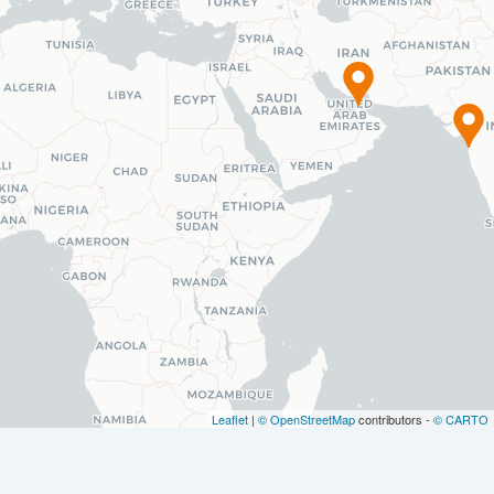
Leaflet
|
© OpenStreetMap
contributors -
© CARTO