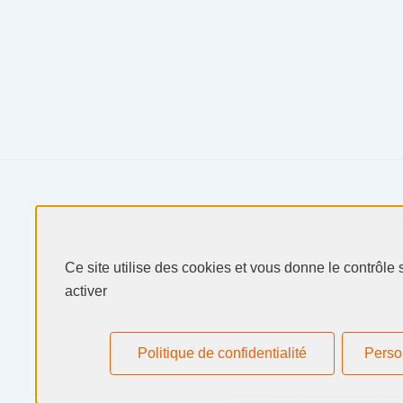
Produits & Services
Ce site utilise des cookies et vous donne le contrôle
activer
Secteurs & Marchés
Selectarc
Politique de confidentialité
Perso
Ressources
Actualités