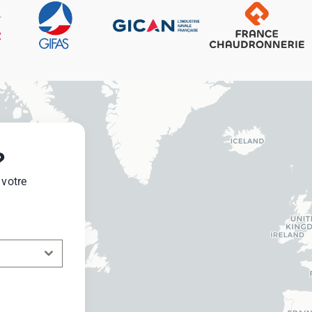
?
 votre