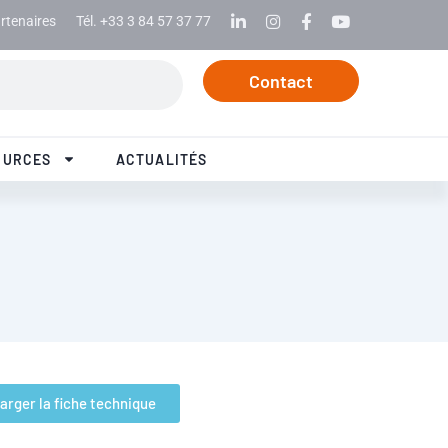
rtenaires
Tél. +33 3 84 57 37 77
Linkedin
Instagram
Facebook
Youtube
Contact
OURCES
ACTUALITÉS
arger la fiche technique