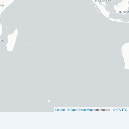
Leaflet
|
© OpenStreetMap
contributors -
© CARTO