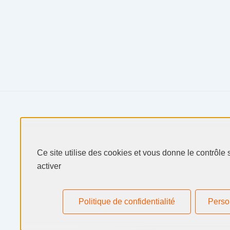
Produits & Services
Ce site utilise des cookies et vous donne le contrôle
activer
Secteurs & Marchés
Selectarc
Politique de confidentialité
Perso
Ressources
Actualités