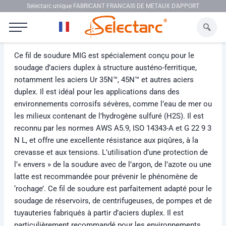
Aller au contenu
Selectarc unique FABRICANT FRANCAIS DE METAUX D'APPORT
Selectarc MIG D22/09
Ce fil de soudure MIG est spécialement conçu pour le
soudage d’aciers duplex à structure austéno-ferritique,
notamment les aciers Ur 35N™, 45N™ et autres aciers
duplex. Il est idéal pour les applications dans des
environnements corrosifs sévères, comme l’eau de mer ou
les milieux contenant de l’hydrogène sulfuré (H2S). Il est
reconnu par les normes AWS A5.9, ISO 14343-A et G 22 9 3
N L, et offre une excellente résistance aux piqûres, à la
crevasse et aux tensions. L’utilisation d’une protection de
l’« envers » de la soudure avec de l’argon, de l’azote ou une
latte est recommandée pour prévenir le phénomène de
‘rochage’. Ce fil de soudure est parfaitement adapté pour le
soudage de réservoirs, de centrifugeuses, de pompes et de
tuyauteries fabriqués à partir d’aciers duplex. Il est
particulièrement recommandé pour les environnements