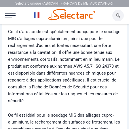
Aller au contenu
Selectarc unique FABRICANT FRANCAIS DE METAUX D'APPORT
Selectarc MIG CUMN13
Ce fil d’arc soudé est spécialement conçu pour le soudage
MIG d’alliages cupro-aluminium, ainsi que pour le
rechargement d’aciers et fontes nécessitant une forte
résistance à la cavitation. Il offre une bonne tenue aux
environnements corrosifs, notamment en milieu marin. Le
produit est conforme aux normes AWS A5.7, ISO 24373 et
est disponible dans différentes nuances chimiques pour
répondre à des applications spécifiques. Il est crucial de
consulter la Fiche de Données de Sécurité pour des
informations détaillées sur les risques et les mesures de
sécurité.
Ce fil est idéal pour le soudage MIG des alliages cupro-
aluminium, le rechargement de surfaces de frottement, les
assemblages exposés à l’eau de mer, ainsi que dans