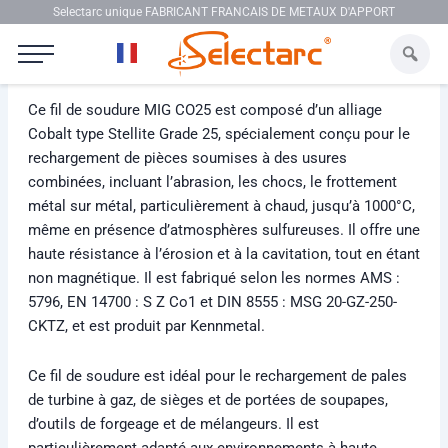
Aller au contenu
Selectarc unique FABRICANT FRANCAIS DE METAUX D'APPORT
Selectarc MIG CO25
Ce fil de soudure MIG CO25 est composé d’un alliage
Cobalt type Stellite Grade 25, spécialement conçu pour le
rechargement de pièces soumises à des usures
combinées, incluant l’abrasion, les chocs, le frottement
métal sur métal, particulièrement à chaud, jusqu’à 1000°C,
même en présence d’atmosphères sulfureuses. Il offre une
haute résistance à l’érosion et à la cavitation, tout en étant
non magnétique. Il est fabriqué selon les normes AMS :
5796, EN 14700 : S Z Co1 et DIN 8555 : MSG 20-GZ-250-
CKTZ, et est produit par Kennmetal.
Ce fil de soudure est idéal pour le rechargement de pales
de turbine à gaz, de sièges et de portées de soupapes,
d’outils de forgeage et de mélangeurs. Il est
particulièrement adapté aux environnements à haute