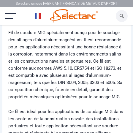
Aller au contenu
Selectarc unique FABRICANT FRANCAIS DE METAUX D'APPORT
Selectarc MIG ALG3
Fil de soudure MIG spécialement conçu pour le soudage
des alliages d’aluminium-magnésium. Il est recommandé
pour les applications nécessitant une bonne résistance à
la corrosion, notamment dans les environnements salins
et les constructions navales et portuaires. Ce fil est
conforme aux normes AWS 5.10, ER5754 et ISO 18273, et
est compatible avec plusieurs alliages d’aluminium-
magnésium, tels que les DIN 3004, 3005, 3303 et 5005. Sa
composition chimique, fournie en détail, garantit des
propriétés mécaniques optimisées pour le soudage MIG.
Ce fil est idéal pour les applications de soudage MIG dans
les secteurs de la construction navale, des installations
portuaires et toute application nécessitant une soudure
robuste et résistante à la corrosion sur des alliages