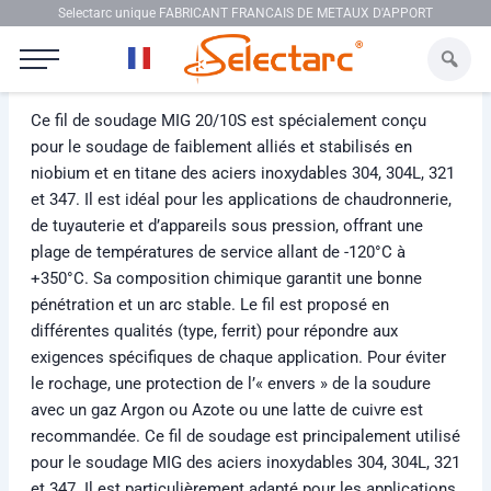
Aller au contenu
Selectarc unique FABRICANT FRANCAIS DE METAUX D'APPORT
Selectarc MIG 20/10S
Ce fil de soudage MIG 20/10S est spécialement conçu
pour le soudage de faiblement alliés et stabilisés en
niobium et en titane des aciers inoxydables 304, 304L, 321
et 347. Il est idéal pour les applications de chaudronnerie,
de tuyauterie et d’appareils sous pression, offrant une
plage de températures de service allant de -120°C à
+350°C. Sa composition chimique garantit une bonne
pénétration et un arc stable. Le fil est proposé en
différentes qualités (type, ferrit) pour répondre aux
exigences spécifiques de chaque application. Pour éviter
le rochage, une protection de l’« envers » de la soudure
avec un gaz Argon ou Azote ou une latte de cuivre est
recommandée. Ce fil de soudage est principalement utilisé
pour le soudage MIG des aciers inoxydables 304, 304L, 321
et 347. Il est particulièrement adapté pour les applications