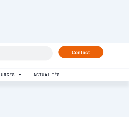
rtenaires
Tél. +33 3 84 57 37 77
Linkedin
Instagram
Facebook
Youtube
Contact
OURCES
ACTUALITÉS
arger la fiche technique