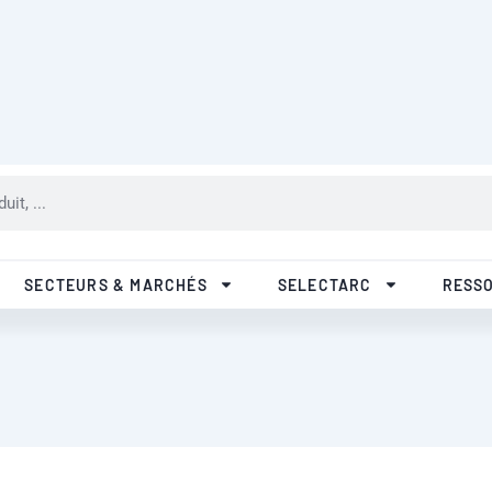
R&D
Qualité
Nos filiales
Pa
SECTEURS & MARCHÉS
SELECTARC
RESS
lon les normes AWS A5.4, EN
Téléch