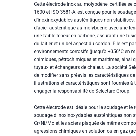
1600 et ISO 3581-A, est conçue pour le soudage
d’inoxinoxydables austénitiques non stabilisés. 
d’acier austénitique au molybdène avec une ten
une faible teneur en carbone, assurant une fus
du laitier et un bel aspect du cordon. Elle est p
environnements corrosifs (jusqu’à +350°C en mil
chimiques, pétrochimiques et maritimes, ainsi qu
tuyaux et échangeurs de chaleur. La société Sele
de modifier sans préavis les caractéristiques de
illustrations et caractéristiques sont fournies à t
engager la responsabilité de Selectarc Group.
Cette électrode est idéale pour le soudage et le
soudage d’inoxinoxydables austénitiques non sta
Cr/Ni/Mo et les aciers plaqués de même composi
agressions chimiques en solution ou en gaz (ac
citrique, cyanhydrique, formique, nitrique, stéar