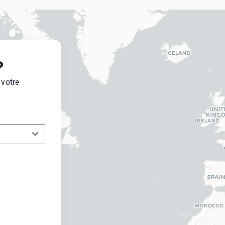
?
 votre