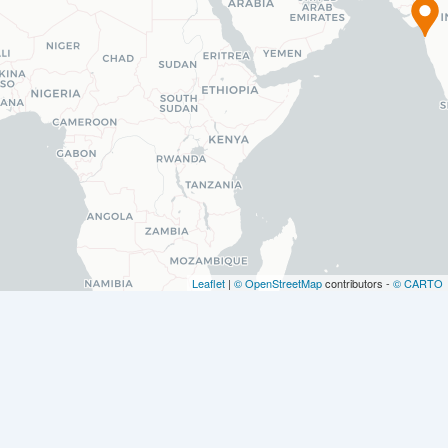
Leaflet
|
© OpenStreetMap
contributors -
© CARTO