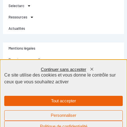
Selectarc
Ressources
Actualités
Mentions légales
Données personnelles
Continuer sans accepter
Conditions générales
Ce site utilise des cookies et vous donne le contrôle sur
ceux que vous souhaitez activer
Contact
Selectarc Group © Tous droits réservés - Création site internet Dijon BWA
Agence
Tout accepter
Personnaliser
Besoin d'aide ?
Politique de confidentialité