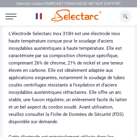
Aller au contenu
Selectarc unique FABRICANT FRANCAIS DE METAUX D'APPORT
Selectarc Inox 310H
L’électrode Selectarc Inox 310H est une électrode inox
haute température conçue pour le soudage d’aciers
inoxydables austénitiques à haute température. Elle est
caractérisée par sa composition chimique spécifique,
comprenant 26% de chrome, 21% de nickel et une teneur
élevée en carbone. Elle est idéalement adaptée aux
applications exigeantes, notamment le soudage de tubes
coulés centrifuges résistants à l’oxydation et d’aciers
inoxydables austénitiques réfractaires. Elle offre un arc
stable, une fusion régulière, un enlèvement facile du laitier
et un bel aspect du cordon soudé. Avant utilisation,
veuillez consulter la Fiche de Données de Sécurité (FDS)
disponible sur demande.
Cette électrode est principalement utilisée dans les