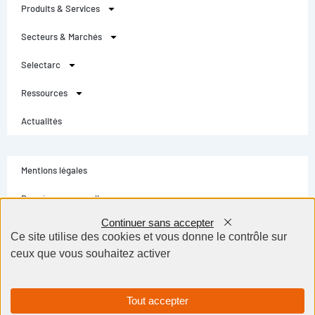
Produits & Services
Secteurs & Marchés
Selectarc
Ressources
Actualités
Mentions légales
Données personnelles
Continuer sans accepter
Conditions générales
Ce site utilise des cookies et vous donne le contrôle sur
ceux que vous souhaitez activer
Contact
Selectarc Group © Tous droits réservés - Création site internet Dijon BWA
Agence
Tout accepter