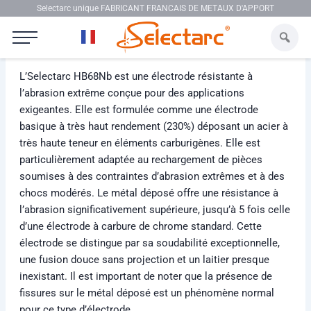
Aller au contenu
Selectarc unique FABRICANT FRANCAIS DE METAUX D'APPORT
Selectarc HB68Nb
L’Selectarc HB68Nb est une électrode résistante à
l’abrasion extrême conçue pour des applications
exigeantes. Elle est formulée comme une électrode
basique à très haut rendement (230%) déposant un acier à
très haute teneur en éléments carburigènes. Elle est
particulièrement adaptée au rechargement de pièces
soumises à des contraintes d’abrasion extrêmes et à des
chocs modérés. Le métal déposé offre une résistance à
l’abrasion significativement supérieure, jusqu’à 5 fois celle
d’une électrode à carbure de chrome standard. Cette
électrode se distingue par sa soudabilité exceptionnelle,
une fusion douce sans projection et un laitier presque
inexistant. Il est important de noter que la présence de
fissures sur le métal déposé est un phénomène normal
pour ce type d’électrode.