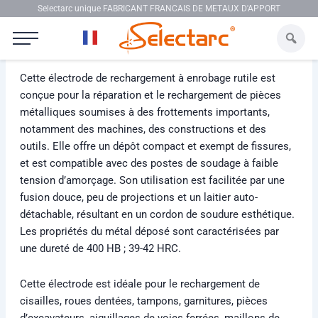
Aller au contenu
Selectarc unique FABRICANT FRANCAIS DE METAUX D'APPORT
Selectarc HB40
Cette électrode de rechargement à enrobage rutile est
conçue pour la réparation et le rechargement de pièces
métalliques soumises à des frottements importants,
notamment des machines, des constructions et des
outils. Elle offre un dépôt compact et exempt de fissures,
et est compatible avec des postes de soudage à faible
tension d’amorçage. Son utilisation est facilitée par une
fusion douce, peu de projections et un laitier auto-
détachable, résultant en un cordon de soudure esthétique.
Les propriétés du métal déposé sont caractérisées par
une dureté de 400 HB ; 39-42 HRC.
Cette électrode est idéale pour le rechargement de
cisailles, roues dentées, tampons, garnitures, pièces
d’excavateurs, aiguillages de voies ferrées, maillons de