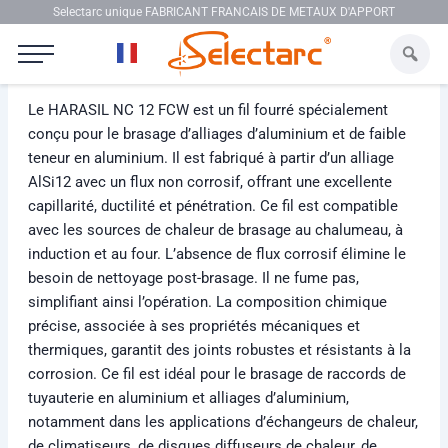
Aller au contenu
Selectarc unique FABRICANT FRANCAIS DE METAUX D'APPORT
Selectarc HARASIL NC 12 FCW
Le HARASIL NC 12 FCW est un fil fourré spécialement
conçu pour le brasage d’alliages d’aluminium et de faible
teneur en aluminium. Il est fabriqué à partir d’un alliage
AlSi12 avec un flux non corrosif, offrant une excellente
capillarité, ductilité et pénétration. Ce fil est compatible
avec les sources de chaleur de brasage au chalumeau, à
induction et au four. L’absence de flux corrosif élimine le
besoin de nettoyage post-brasage. Il ne fume pas,
simplifiant ainsi l’opération. La composition chimique
précise, associée à ses propriétés mécaniques et
thermiques, garantit des joints robustes et résistants à la
corrosion. Ce fil est idéal pour le brasage de raccords de
tuyauterie en aluminium et alliages d’aluminium,
notamment dans les applications d’échangeurs de chaleur,
de climatiseurs, de disques diffuseurs de chaleur, de