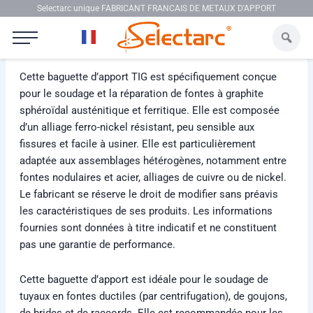
Aller au contenu
Selectarc unique FABRICANT FRANCAIS DE METAUX D'APPORT
Selectarc TIG FENI60
Cette baguette d’apport TIG est spécifiquement conçue
pour le soudage et la réparation de fontes à graphite
sphéroïdal austénitique et ferritique. Elle est composée
d’un alliage ferro-nickel résistant, peu sensible aux
fissures et facile à usiner. Elle est particulièrement
adaptée aux assemblages hétérogènes, notamment entre
fontes nodulaires et acier, alliages de cuivre ou de nickel.
Le fabricant se réserve le droit de modifier sans préavis
les caractéristiques de ses produits. Les informations
fournies sont données à titre indicatif et ne constituent
pas une garantie de performance.
Cette baguette d’apport est idéale pour le soudage de
tuyaux en fontes ductiles (par centrifugation), de goujons,
de brides et de raccords. Elle est recommandée pour les