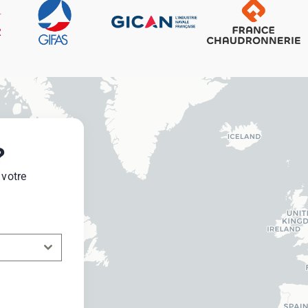
?
 votre