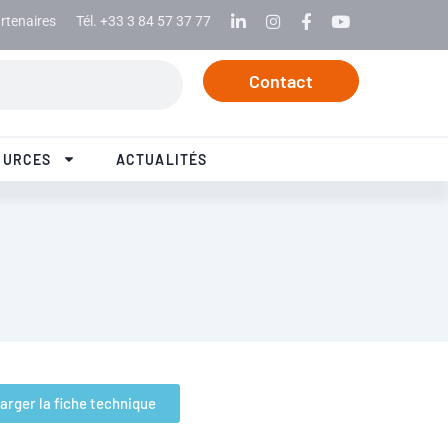
rtenaires
Tél. +33 3 84 57 37 77
Linkedin
Instagram
Facebook
Youtube
Contact
OURCES
ACTUALITÉS
arger la fiche technique