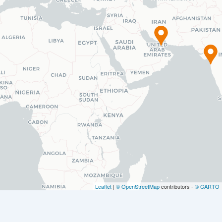
Leaflet
|
© OpenStreetMap
contributors -
© CARTO