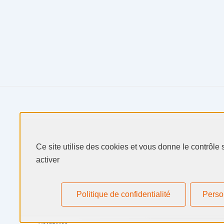
Produits & Services
Ce site utilise des cookies et vous donne le contrôle
activer
Secteurs & Marchés
Selectarc
Politique de confidentialité
Perso
Ressources
Actualités