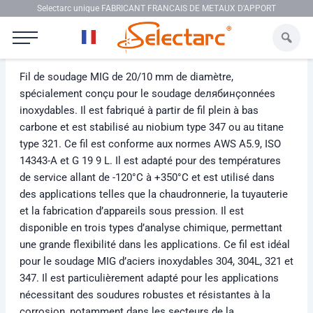
Aller au contenu
Selectarc unique FABRICANT FRANCAIS DE METAUX D'APPORT
Selectarc MIG 20/10
Fil de soudage MIG de 20/10 mm de diamètre,
spécialement conçu pour le soudage deлябинçonnées
inoxydables. Il est fabriqué à partir de fil plein à bas
carbone et est stabilisé au niobium type 347 ou au titane
type 321. Ce fil est conforme aux normes AWS A5.9, ISO
14343-A et G 19 9 L. Il est adapté pour des températures
de service allant de -120°C à +350°C et est utilisé dans
des applications telles que la chaudronnerie, la tuyauterie
et la fabrication d’appareils sous pression. Il est
disponible en trois types d’analyse chimique, permettant
une grande flexibilité dans les applications. Ce fil est idéal
pour le soudage MIG d’aciers inoxydables 304, 304L, 321 et
347. Il est particulièrement adapté pour les applications
nécessitant des soudures robustes et résistantes à la
corrosion, notamment dans les secteurs de la