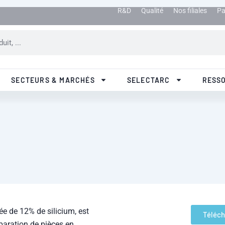
R&D
Qualité
Nos filiales
Pa
SECTEURS & MARCHÉS
SELECTARC
RESS
e de 12% de silicium, est
Téléch
paration de pièces en