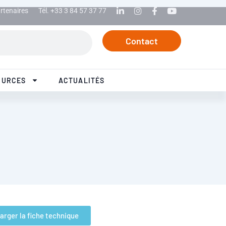
rtenaires
Tél. +33 3 84 57 37 77
Linkedin
Instagram
Facebook
Youtube
Contact
OURCES
ACTUALITÉS
arger la fiche technique