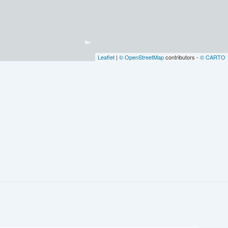
Leaflet
|
© OpenStreetMap
contributors -
© CARTO