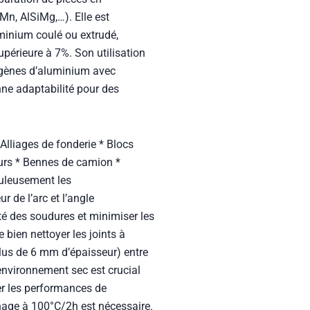
Mn, AlSiMg,…). Elle est
minium coulé ou extrudé,
périeure à 7%. Son utilisation
gènes d’aluminium avec
onne adaptabilité pour des
 Alliages de fonderie * Blocs
urs * Bennes de camion *
puleusement les
 de l’arc et l’angle
ité des soudures et minimiser les
bien nettoyer les joints à
lus de 6 mm d’épaisseur) entre
environnement sec est crucial
ter les performances de
chage à 100°C/2h est nécessaire.