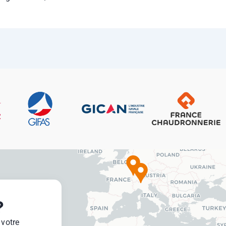
?
 votre