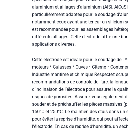
aluminium et alliages d’aluminium (AlSi, AlCuSi
particulièrement adaptée pour le soudage d’alu
notamment ceux ayant une teneur en silicium su
est recommandée pour les assemblages hétéro
différents alliages. Cette électrode offre une b
applications diverses.
Cette électrode est idéale pour le soudage de : *
moteurs * Culasses * Cuves * Citerne * Contene
Industrie maritime et chimique Respectez scru
recommandations de contrôle de l’arc, la longueur
d’inclinaison de l’électrode pour assurer la qual
risques de porosités. Assurez-vous également de 
souder et de préchauffer les pièces massives (p
150°C et 250°C. Le maintien des étuis dans un 
pour éviter la reprise d’humidité, qui peut affec
l’électrode. En cas de reprise d’humidité, un sé