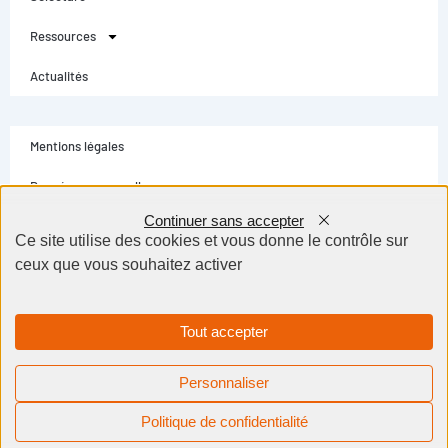
Ressources
Actualités
Mentions légales
Données personnelles
Continuer sans accepter
Conditions générales
Ce site utilise des cookies et vous donne le contrôle sur
ceux que vous souhaitez activer
Contact
Selectarc Group © Tous droits réservés - Création site internet Dijon BWA
Agence
Tout accepter
Personnaliser
Besoin d'aide ?
Politique de confidentialité
Un expert vous répondra