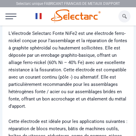
Aller au contenu
Selectarc unique FABRICANT FRANCAIS DE METAUX D'APPORT
Selectarc Fonte NiFe2
L’électrode Selectarc Fonte NiFe2 est une électrode ferro-
nickel conçue pour l’assemblage et la réparation de fontes
à graphite sphéroïdal ou hautement sollicitées. Elle est
déposée par un enrobage graphito-basique, offrant un
alliage ferro-nickel (60% Ni – 40% Fe) avec une excellente
résistance à la fissuration. Cette électrode est compatible
avec un courant continu (pôle -) ou alternatif. Elle est
particulièrement recommandée pour les assemblages
hétérogènes fonte / acier ou sur assemblages bridés en
fonte, offrant un bon accrochage et un étalement du métal
d’apport.
Cette électrode est idéale pour les applications suivantes :
réparation de blocs moteurs, bâtis de machines outils,
boîtes de vitesses, réducteurs, corps de pompes, pièces