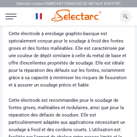
Aller au contenu
Selectarc unique FABRICANT FRANCAIS DE METAUX D'APPORT
Selectarc Fonte NiCu
Cette électrode à enrobage graphito-basique est
spécialement conçue pour le soudage à froid des fontes
grises et des fontes malléables. Elle est caractérisée par
une couleur de dépôt similaire à celle du métal de base et
offre d’excellentes propriétés de soudage. Elle est idéale
pour la réparation des défauts sur les fontes, notamment
grâce à sa capacité à minimiser les risques de fissuration
et à assurer un soudage précis et fiable.
Cette électrode est recommandée pour le soudage de
fontes grises, malléables et nodulaires, ainsi que pour la
réparation des défauts de soudure. Elle est
particulièrement adaptée aux applications nécessitant un
soudage à froid et des cordons courts. L’utilisation est
facilitée par l’apport de chaleur entre-passes limité et la