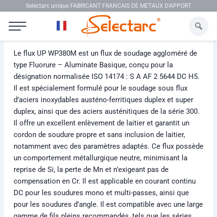
Aller au contenu
Selectarc unique FABRICANT FRANCAIS DE METAUX D'APPORT
Selectarc Flux UP WP380M
Le flux UP WP380M est un flux de soudage aggloméré de
type Fluorure – Aluminate Basique, conçu pour la
désignation normalisée ISO 14174 : S A AF 2 5644 DC H5.
Il est spécialement formulé pour le soudage sous flux
d’aciers inoxydables austéno-ferritiques duplex et super
duplex, ainsi que des aciers austénitiques de la série 300.
Il offre un excellent enlèvement de laitier et garantit un
cordon de soudure propre et sans inclusion de laitier,
notamment avec des paramètres adaptés. Ce flux possède
un comportement métallurgique neutre, minimisant la
reprise de Si, la perte de Mn et n’exigeant pas de
compensation en Cr. Il est applicable en courant continu
DC pour les soudures mono et multi-passes, ainsi que
pour les soudures d’angle. Il est compatible avec une large
gamme de fils pleins recommandés, tels que les séries