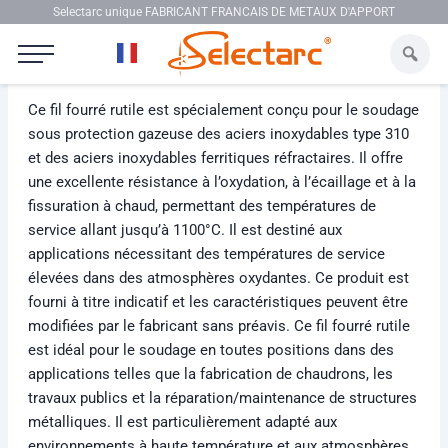
Aller au contenu
Selectarc unique FABRICANT FRANCAIS DE METAUX D'APPORT
Selectarc FCW 310LP
Ce fil fourré rutile est spécialement conçu pour le soudage
sous protection gazeuse des aciers inoxydables type 310
et des aciers inoxydables ferritiques réfractaires. Il offre
une excellente résistance à l’oxydation, à l’écaillage et à la
fissuration à chaud, permettant des températures de
service allant jusqu’à 1100°C. Il est destiné aux
applications nécessitant des températures de service
élevées dans des atmosphères oxydantes. Ce produit est
fourni à titre indicatif et les caractéristiques peuvent être
modifiées par le fabricant sans préavis. Ce fil fourré rutile
est idéal pour le soudage en toutes positions dans des
applications telles que la fabrication de chaudrons, les
travaux publics et la réparation/maintenance de structures
métalliques. Il est particulièrement adapté aux
environnements à haute température et aux atmosphères