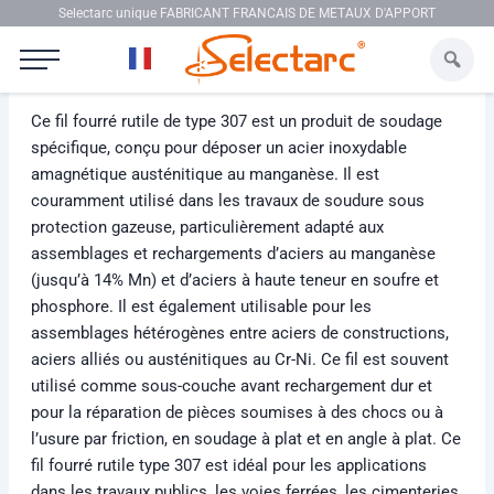
Aller au contenu
Selectarc unique FABRICANT FRANCAIS DE METAUX D'APPORT
Selectarc FCW 307
Ce fil fourré rutile de type 307 est un produit de soudage
spécifique, conçu pour déposer un acier inoxydable
amagnétique austénitique au manganèse. Il est
couramment utilisé dans les travaux de soudure sous
protection gazeuse, particulièrement adapté aux
assemblages et rechargements d’aciers au manganèse
(jusqu’à 14% Mn) et d’aciers à haute teneur en soufre et
phosphore. Il est également utilisable pour les
assemblages hétérogènes entre aciers de constructions,
aciers alliés ou austénitiques au Cr-Ni. Ce fil est souvent
utilisé comme sous-couche avant rechargement dur et
pour la réparation de pièces soumises à des chocs ou à
l’usure par friction, en soudage à plat et en angle à plat. Ce
fil fourré rutile type 307 est idéal pour les applications
dans les travaux publics, les voies ferrées, les cimenteries,