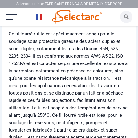
Aller au contenu
Selectarc unique FABRICANT FRANCAIS DE METAUX D'APPORT
Selectarc FCW 2509MOP
Ce fil fourré rutile est spécifiquement conçu pour le
soudage sous protection gazeuse des aciers duplex et
super duplex, notamment les grades Uranus 45N, 52N,
2205, 2304. Il est conforme aux normes AWS A5.22, ISO
17633-A et est caractérisé par une excellente résistance à
la corrosion, notamment en présence de chlorures, ainsi
qu’une bonne résistance mécanique à la traction. Il est
idéal pour les applications nécessitant des travaux en
toutes positions et se distingue par un laitier à séchage
rapide et des faibles projections, facilitant ainsi son
utilisation. Le fil est adapté à des températures de service
allant jusqu’à 250°C. Ce fil fourré rutile est idéal pour le
soudage de réservoirs, centrifugeurs, pompes et
tuyauteries fabriqués à partir d’aciers duplex et super
duplex. Il est particulièrement adapté aux environnements