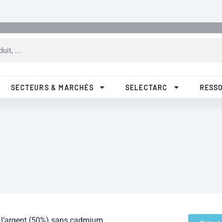
R&D
Qualité
Nos filiales
Pa
SECTEURS & MARCHÉS
SELECTARC
RESS
l’argent (50%) sans cadmium,
Téléch