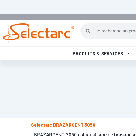
Aller au contenu
SELECTARC UNIQUE FABRICANT FRANCAIS DE METAUX D'APPORT
Rechercher
Rechercher
PRODUITS & SERVICES
Selectarc BRAZARGENT 3050
BRAZARGENT 3050 est un alliage de brasage à 