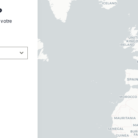
?
 votre