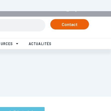
rtenaires
Tél. +33 3 84 57 37 77
Linkedin
Instagram
Facebook
Youtube
Contact
OURCES
ACTUALITÉS
arger la fiche technique