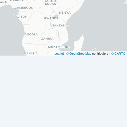
Leaflet
|
© OpenStreetMap
contributors -
© CARTO