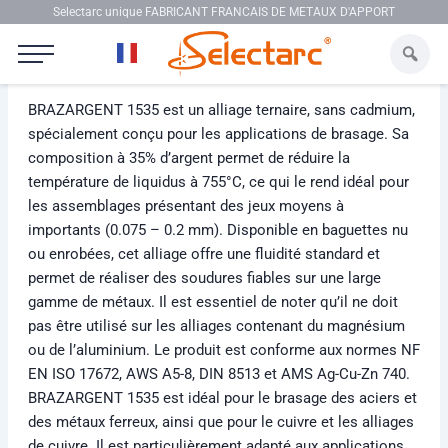
Aller au contenu
Selectarc unique FABRICANT FRANCAIS DE METAUX D'APPORT
Selectarc BRAZARGENT 1535
BRAZARGENT 1535 est un alliage ternaire, sans cadmium,
spécialement conçu pour les applications de brasage. Sa
composition à 35% d’argent permet de réduire la
température de liquidus à 755°C, ce qui le rend idéal pour
les assemblages présentant des jeux moyens à
importants (0.075 – 0.2 mm). Disponible en baguettes nu
ou enrobées, cet alliage offre une fluidité standard et
permet de réaliser des soudures fiables sur une large
gamme de métaux. Il est essentiel de noter qu’il ne doit
pas être utilisé sur les alliages contenant du magnésium
ou de l’aluminium. Le produit est conforme aux normes NF
EN ISO 17672, AWS A5-8, DIN 8513 et AMS Ag-Cu-Zn 740.
BRAZARGENT 1535 est idéal pour le brasage des aciers et
des métaux ferreux, ainsi que pour le cuivre et les alliages
de cuivre. Il est particulièrement adapté aux applications